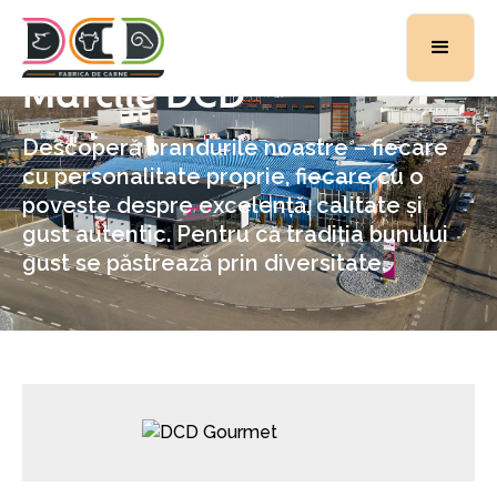
M
ă
r
c
i
l
e
D
C
D
Descoperă brandurile noastre – fiecare
cu personalitate proprie, fiecare cu o
poveste despre excelență, calitate și
gust autentic. Pentru că tradiția bunului
gust se păstrează prin diversitate.