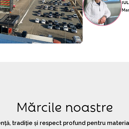
IU
Man
M
ă
r
c
i
l
e
n
o
a
s
t
r
e
nță, tradiție și respect profund pentru materia