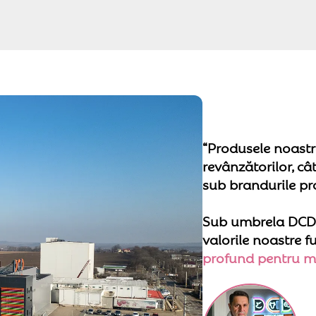
“Produsele noastre
revânzătorilor, câ
sub brandurile prop
Sub umbrela DCD -
valorile noastre 
profund pentru m