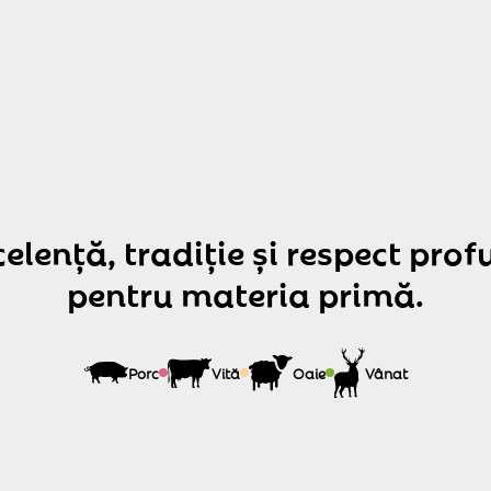
c
e
l
e
n
ț
ă
,
t
r
a
d
i
ț
i
e
ș
i
r
e
s
p
e
c
t
p
r
o
f
p
e
n
t
r
u
m
a
t
e
r
i
a
p
r
i
m
ă
.
Porc
Vită
Oaie
Vânat