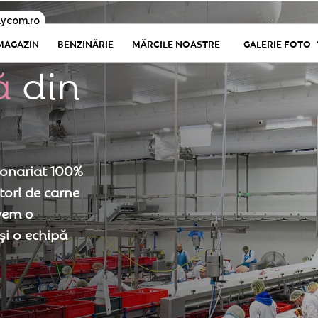
lycom.ro
GALERIE FOTO
MAGAZIN
BENZINĂRIE
MĂRCILE NOASTRE
ă
d
i
n
ionariat 100%
tori de carne
avem o
și o echipă