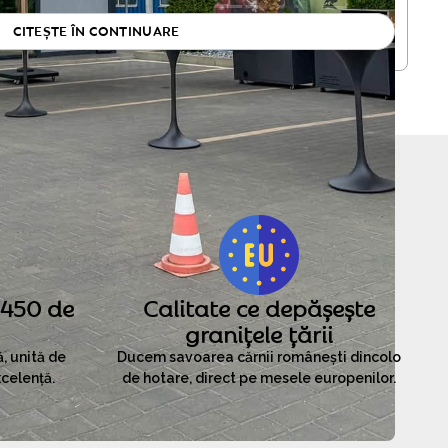
CITEȘTE ÎN CONTINUARE
 450 de
Calitate ce depășește
granițele țării
 unită de
Ducem savoarea cărnii românești dincolo
celență.
de hotare, direct pe mesele europenilor.