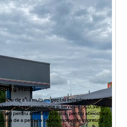
Happy Hour!
ostru de a vă mulțumi pentru încrederea pe
tru că alegeți produsele și serviciile DCD. Veniți
âneți pentru aroma grătarului, pentru atmosfera
ucuria de a petrece câteva momente împreună.