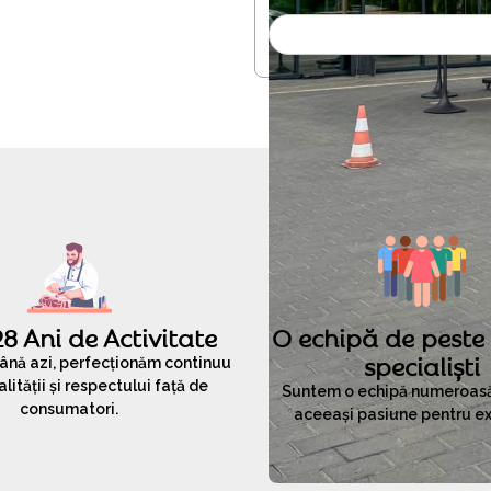
28 Ani de Activitate
O echipă de peste
specialiști
până azi, perfecționăm continuu
alității și respectului față de
Suntem o echipă numeroasă,
consumatori.
aceeași pasiune pentru ex