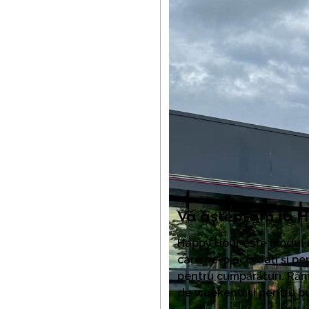
Vă așteptăm la 
Happy Hour este modul n
care ne-o acordați și pen
pentru cumpărături. Răm
de weekend și pentru b