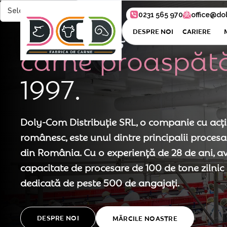
Translate
0231 565 970
office@do
E
x
c
e
l
e
n
ț
ă
î
n
DESPRE NOI
CARIERE
c
a
r
n
e
p
r
o
a
s
p
ă
t
1
9
9
7
.
Doly-Com Distribuție SRL, o companie cu acț
românesc, este unul dintre principalii procesa
din România. Cu o experiență de 28 de ani, 
capacitate de procesare de 100 de tone zilnic 
dedicată de peste 500 de angajați.
DESPRE NOI
MĂRCILE NOASTRE