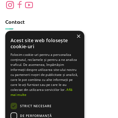
Contact
×
Formular contact
Acest site web folosește
cookie-uri
Achiziții animale
Cere o ofertă!
Folosim cookie-uri pentru a personaliza
conținutul, reclamele și pentru a ne analiza
traficul. De asemenea, împărtășim
Vizitează-ne!
informații despre utilizarea site-ului nostru
cu partenerii noștri de publicitate și analiză,
care le pot combina cu alte informații pe
care le-ați furnizat sau pe care le-au
Magazin
colectat din utilizarea serviciilor lor.
Află
mai multe
Benzinărie
STRICT NECESARE
Abator/ Sediu
DE PERFORMANȚĂ