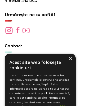
↳ Benzinăria DCD
Urmărește-ne cu poftă!
Contact
×
Formular contact
Acest site web folosește
cookie-uri
Achiziții animale
Cere o ofertă!
Folosim cookie-uri pentru a personaliza
conținutul, reclamele și pentru a ne analiza
traficul. De asemenea, împărtășim
Vizitează-ne!
informații despre utilizarea site-ului nostru
cu partenerii noștri de publicitate și analiză,
care le pot combina cu alte informații pe
care le-ați furnizat sau pe care le-au
Magazin