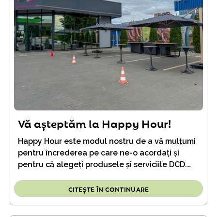
Vă așteptăm la Happy Hour!
Happy Hour este modul nostru de a vă mulțumi
pentru încrederea pe care ne-o acordați și
pentru că alegeți produsele și serviciile DCD.
Veniți pentru cumpărături. Rămâneți pentru
aroma grătarului, pentru atmosfera de
CITEȘTE ÎN CONTINUARE
weekend și pentru bucuria de a petrece câteva
momente împreună.